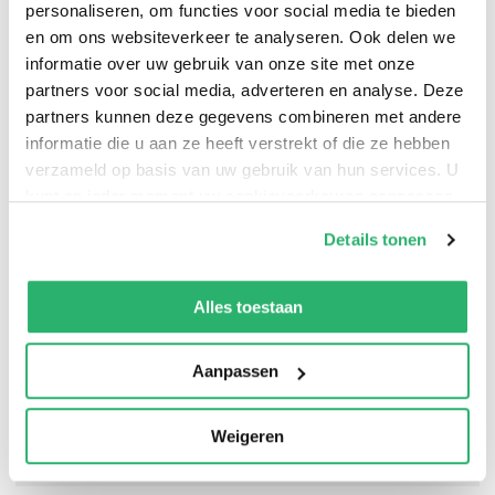
personaliseren, om functies voor social media te bieden
aantal kleinkinderen.
en om ons websiteverkeer te analyseren. Ook delen we
informatie over uw gebruik van onze site met onze
partners voor social media, adverteren en analyse. Deze
partners kunnen deze gegevens combineren met andere
Franziska Weissenbacher
.
informatie die u aan ze heeft verstrekt of die ze hebben
verzameld op basis van uw gebruik van hun services. U
kunt op ieder moment uw cookievoorkeuren aanpassen
op onze
cookiebeleid pagina
.
Details tonen
We werken samen met
42 derden
die uw gegevens
kunnen ontvangen en verwerken.
Alles toestaan
Aanpassen
Weigeren
0
|
0