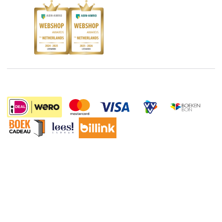
Kinderboekenweek
Blog
Boekenbon
Discriminerende boeken
De Nationale Voorleesdagen
Boekenweek
Wet op de Vaste Boekenprijs
Winacties
Algemene voorwaarden
6.99
Privacy
Cookies