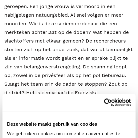
geroepen. Een jonge vrouw is vermoord in een
nabijgelegen natuurgebied. Al snel volgen er meer
moorden. Wie is deze seriemoordenaar die een
merkteken achterlaat op de doden? Wat hebben de
slachtoffers met elkaar gemeen? De rechercheurs
storten zich op het onderzoek, dat wordt bemoeilijkt
als er informatie wordt gelekt en er sprake blijkt te
zijn van belangenverstrengeling. De spanning loopt
op, zowel in de privésfeer als op het politiebureau.
Slaagt het team erin de dader te stoppen? Zout op
de friet? Het is een vraag die Franziska
Weissenbacher al honderden keren heeft gesteld. Ze
is allround medewerkster in een
frietzaak/automatiek. In haar vrije tijd schrijft ze
Deze website maakt gebruik van cookies
misdaadverhalen. Ze is getrouwd, moeder van twee
We gebruiken cookies om content en advertenties te
dochters en vier zonen en oma van een groeiend