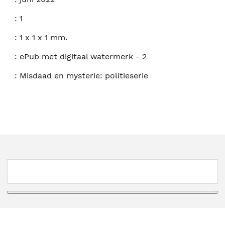
:
1
:
1 x 1 x 1 mm.
:
ePub met digitaal watermerk - 2
:
Misdaad en mysterie: politieserie