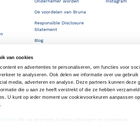
Ondernemer worden
Instagram
De voordelen van Bruna
Responsible Disclosure
Statement
en
Blog
Discriminerende boeken
ik van cookies
ontent en advertenties te personaliseren, om functies voor soci
erkeer te analyseren. Ook delen we informatie over uw gebruik 
cial media, adverteren en analyse. Deze partners kunnen deze
ormatie die u aan ze heeft verstrekt of die ze hebben verzameld
ces. U kunt op ieder moment uw cookievoorkeuren aanpassen o
a
.
 derden
die uw gegevens kunnen ontvangen en verwerken.
Algemene v