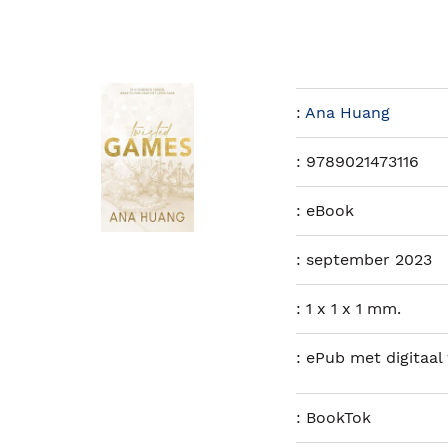
:
Ana Huang
:
9789021473116
:
eBook
:
september 2023
:
1 x 1 x 1 mm.
:
ePub met digitaal
:
BookTok