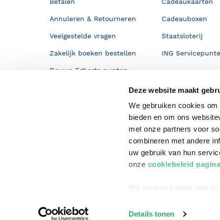
Betalen
Cadeaukaarten
Annuleren & Retourneren
Cadeauboxen
Veelgestelde vragen
Staatsloterij
Zakelijk boeken bestellen
ING Servicepunt
Douwe Egberts punten
Deze website maakt gebru
We gebruiken cookies om c
bieden en om ons websitev
met onze partners voor so
combineren met andere inf
uw gebruik van hun servi
onze
cookiebeleid pagin
We werken samen met
42
©
2026
Bruna
Details tonen