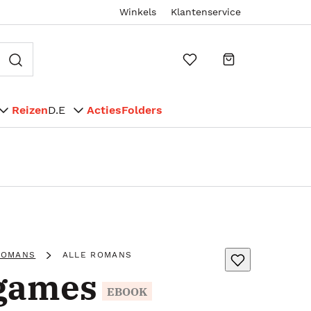
Winkels
Klantenservice
Reizen
D.E
Acties
Folders
ROMANS
ALLE ROMANS
games
EBOOK