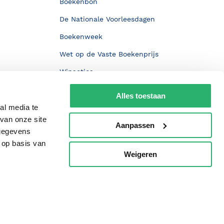
Boekenbon
De Nationale Voorleesdagen
Boekenweek
Wet op de Vaste Boekenprijs
Winacties
Alles toestaan
al media te
van onze site
Aanpassen
 gegevens
 op basis van
Weigeren
p
oorwaarden
Privacy
Cookies
Disclaimer