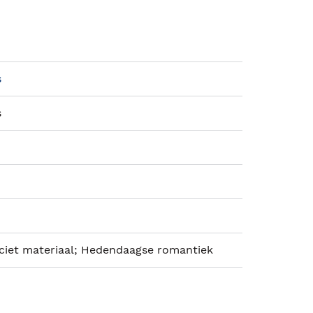
s
s
iciet materiaal; Hedendaagse romantiek