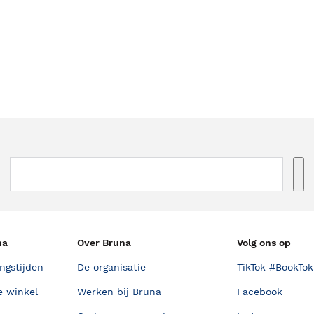
na
Over Bruna
Volg ons op
ngstijden
De organisatie
TikTok #BookTok
e winkel
Werken bij Bruna
Facebook