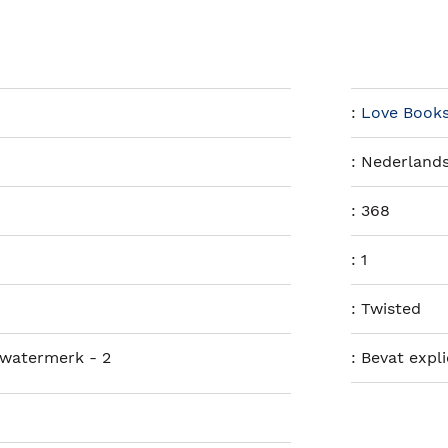
:
Love Book
:
Nederland
:
368
:
1
:
Twisted
 watermerk - 2
:
Bevat expl