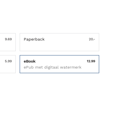
Paperback
9.69
20.-
eBook
5.99
12.99
ePub met digitaal watermerk