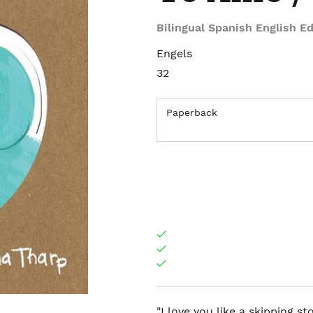
Bilingual Spanish English Ed
Engels
32
Paperback
"I love you like a skipping st