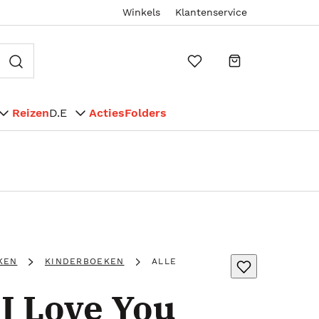
Winkels
Klantenservice
Reizen
D.E
Acties
Folders
KEN
KINDERBOEKEN
ALLE
I Love You