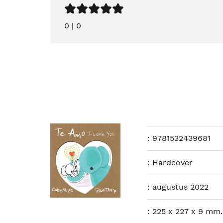
0
|
0
:
9781532439681
:
Hardcover
:
augustus 2022
:
225 x 227 x 9 mm.