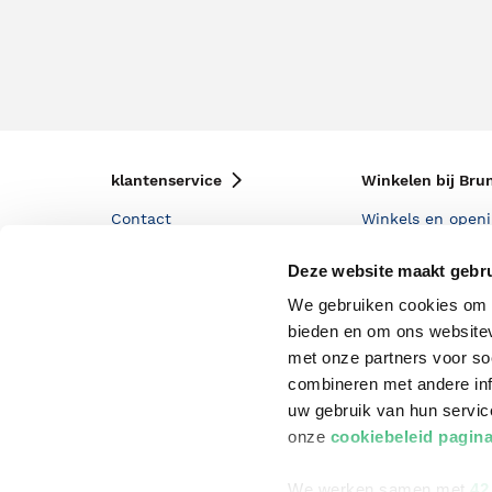
klantenservice
Winkelen bij Bru
Contact
Winkels en openi
Bestellen & Bezorging
Assortiment in d
Deze website maakt gebru
Betalen
Cadeaukaarten
We gebruiken cookies om c
bieden en om ons websitev
Annuleren & Retourneren
Cadeauboxen
met onze partners voor so
Veelgestelde vragen
Staatsloterij
combineren met andere inf
uw gebruik van hun servi
Zakelijk boeken bestellen
ING Servicepunt
onze
cookiebeleid pagin
Douwe Egberts punten
We werken samen met
42