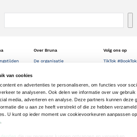
na
Over Bruna
Volg ons op
ngstijden
De organisatie
TikTok #BookTok
e winkel
Werken bij Bruna
Facebook
ik van cookies
Ondernemer worden
Instagram
ontent en advertenties te personaliseren, om functies voor soci
erkeer te analyseren. Ook delen we informatie over uw gebruik 
De voordelen van Bruna
cial media, adverteren en analyse. Deze partners kunnen deze
Responsible Disclosure
ormatie die u aan ze heeft verstrekt of die ze hebben verzameld
Statement
ces. U kunt op ieder moment uw cookievoorkeuren aanpassen o
en
Blog
a
.
Discriminerende boeken
 derden
die uw gegevens kunnen ontvangen en verwerken.