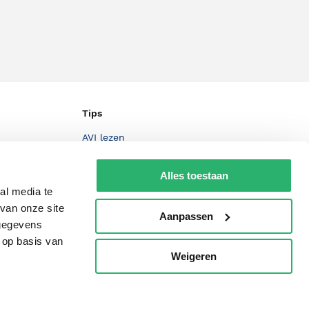
Tips
AVI lezen
Kinderboekenweek
Alles toestaan
Boekenbon
al media te
van onze site
De Nationale Voorleesdagen
Aanpassen
 gegevens
Boekenweek
 op basis van
Weigeren
p
Wet op de Vaste Boekenprijs
Winacties