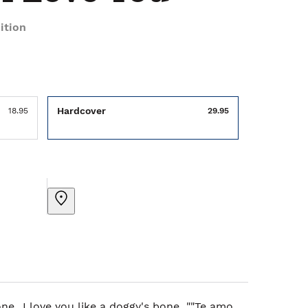
ition
Hardcover
18.95
29.95
one...I love you like a doggy's bone...""Te amo