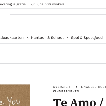
evering is gratis
Bijna 300 winkels
adeaukaarten
Kantoor & School
Spel & Speelgoed
OVERZICHT
ENGELSE BOE
KINDERBOEKEN
Te Amo / 