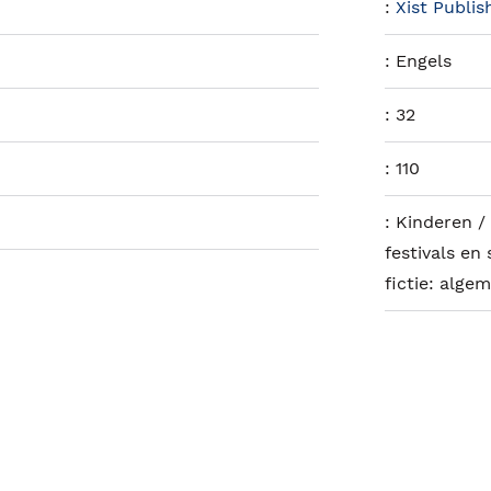
:
Xist Publis
:
Engels
:
32
:
110
:
Kinderen / 
festivals en
fictie: algem