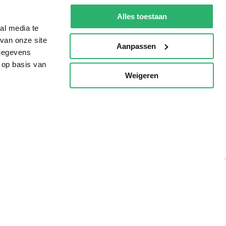
De Nationale Voorleesdagen
Alles toestaan
Boekenweek
al media te
van onze site
Wet op de Vaste Boekenprijs
Aanpassen
 gegevens
Winacties
 op basis van
Weigeren
p
oorwaarden
Privacy
Cookies
Disclaimer