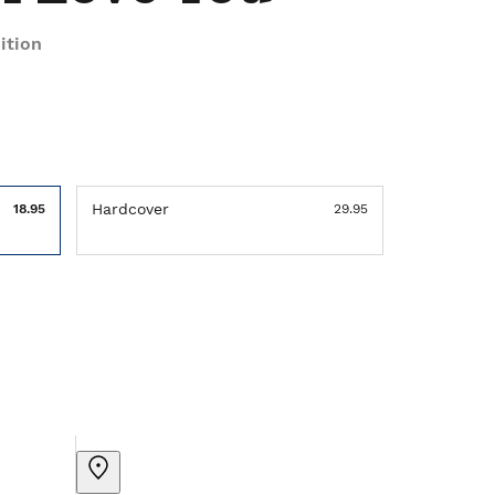
ition
Hardcover
18.95
29.95