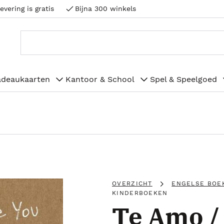
evering is gratis
Bijna 300 winkels
adeaukaarten
Kantoor & School
Spel & Speelgoed
OVERZICHT
ENGELSE BOE
KINDERBOEKEN
Te Amo / 