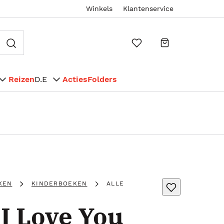
Winkels
Klantenservice
Reizen
D.E
Acties
Folders
KEN
KINDERBOEKEN
ALLE
I Love You