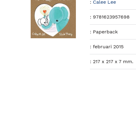
:
Calee Lee
:
9781623957698
:
Paperback
:
februari 2015
:
217 x 217 x 7 mm.