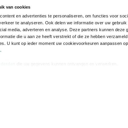
De voordelen van Bruna
ik van cookies
Responsible Disclosure
ontent en advertenties te personaliseren, om functies voor soci
Statement
erkeer te analyseren. Ook delen we informatie over uw gebruik 
en
cial media, adverteren en analyse. Deze partners kunnen deze
Blog
ormatie die u aan ze heeft verstrekt of die ze hebben verzameld
Discriminerende boeken
ces. U kunt op ieder moment uw cookievoorkeuren aanpassen o
a
.
 derden
die uw gegevens kunnen ontvangen en verwerken.
Algemene v