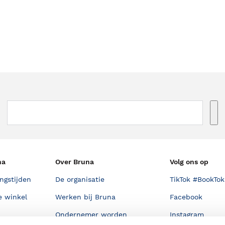
na
Over Bruna
Volg ons op
ngstijden
De organisatie
TikTok #BookTok
e winkel
Werken bij Bruna
Facebook
Ondernemer worden
Instagram