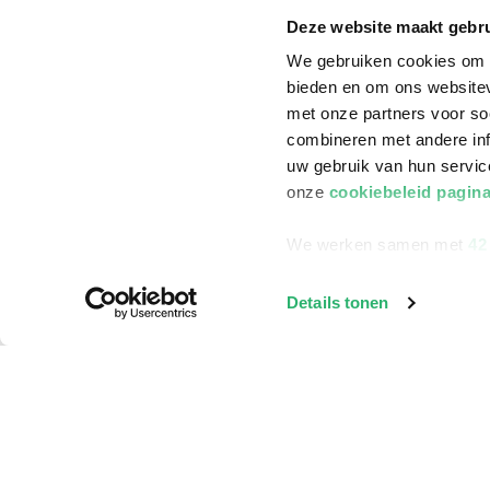
Annuleren & Retourneren
Cadeauboxen
Deze website maakt gebru
Veelgestelde vragen
Staatsloterij
We gebruiken cookies om c
bieden en om ons websitev
Zakelijk boeken bestellen
ING Servicepunt
met onze partners voor so
Douwe Egberts punten
combineren met andere inf
uw gebruik van hun servi
onze
cookiebeleid pagin
We werken samen met
42
Details tonen
©
2026
Bruna